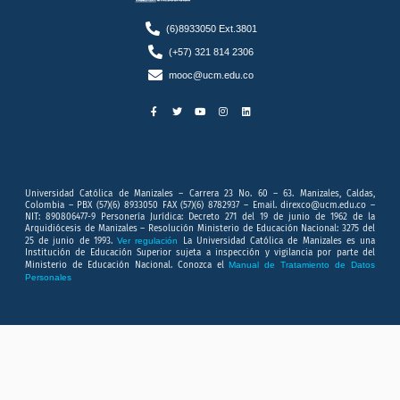
(6)8933050 Ext.3801
(+57) 321 814 2306
mooc@ucm.edu.co
F
T
Y
I
L
a
w
o
n
i
c
i
u
s
n
e
t
t
t
k
b
t
u
a
e
o
e
b
g
d
o
r
e
r
i
k
a
n
-
m
f
Universidad Católica de Manizales – Carrera 23 No. 60 – 63. Manizales, Caldas,
Colombia – PBX (57)(6) 8933050 FAX (57)(6) 8782937 – Email. direxco@ucm.edu.co –
NIT: 890806477-9 Personería Jurídica: Decreto 271 del 19 de junio de 1962 de la
Arquidiócesis de Manizales – Resolución Ministerio de Educación Nacional: 3275 del
25 de junio de 1993.
Ver regulación
La Universidad Católica de Manizales es una
Institución de Educación Superior sujeta a inspección y vigilancia por parte del
Ministerio de Educación Nacional. Conozca el
Manual de Tratamiento de Datos
Personales