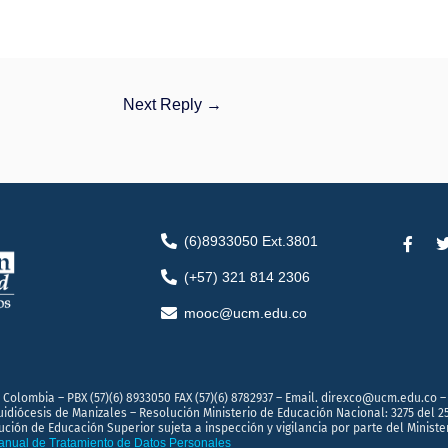
Next Reply
→
F
(6)8933050 Ext.3801
a
c
i
(+57) 321 814 2306
e
t
b
t
mooc@ucm.edu.co
o
o
r
k
-
f
 Colombia – PBX (57)(6) 8933050 FAX (57)(6) 8782937 – Email. direxco@ucm.edu.co – 
quidiócesis de Manizales – Resolución Ministerio de Educación Nacional: 3275 del 2
ución de Educación Superior sujeta a inspección y vigilancia por parte del Ministe
nual de Tratamiento de Datos Personales