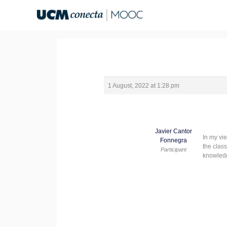
Skip
to
content
1 August, 2022 at 1:28 pm
Javier Cantor
In my vi
Fonnegra
the class
Participant
knowledge