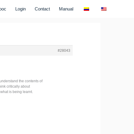
ooc
Login
Contact
Manual
#28043
understand the contents of
ink critically about
 what is being learnt.