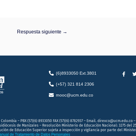
Respuesta siguiente
→
F
(6)8933050 Ext.3801
a
c
i
(+57) 321 814 2306
e
t
b
t
mooc@ucm.edu.co
o
o
r
k
-
f
 Colombia – PBX (57)(6) 8933050 FAX (57)(6) 8782937 – Email. direxco@ucm.edu.co – 
quidiócesis de Manizales – Resolución Ministerio de Educación Nacional: 3275 del 2
ución de Educación Superior sujeta a inspección y vigilancia por parte del Ministe
nual de Tratamiento de Datos Personales