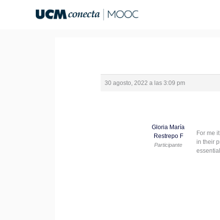
Ir
al
contenido
30 agosto, 2022 a las 3:09 pm
Gloria María
For me it
Restrepo F
in their 
Participante
essentia