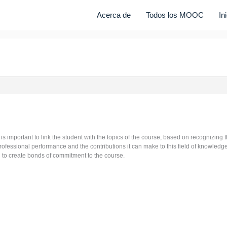
Acerca de
Todos los MOOC
In
 is important to link the student with the topics of the course, based on recognizing
professional performance and the contributions it can make to this field of knowledge.
l to create bonds of commitment to the course.