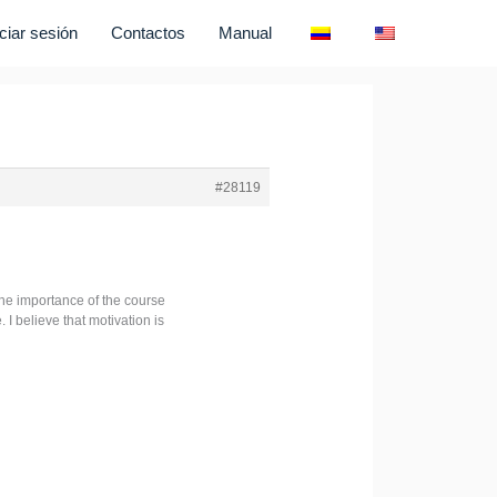
iciar sesión
Contactos
Manual
#28119
 the importance of the course
 I believe that motivation is