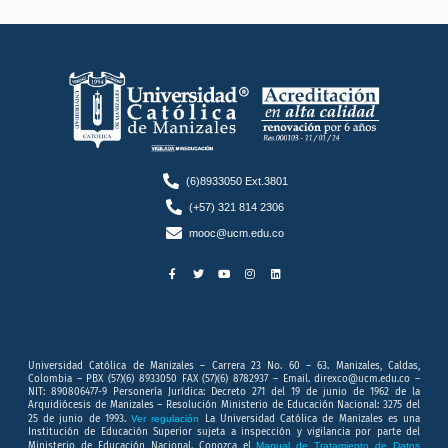
(6)8933050 Ext.3801
(+57) 321 814 2306
mooc@ucm.edu.co
F
T
Y
I
L
a
w
o
n
i
c
i
u
s
n
e
t
t
t
k
b
t
u
a
e
o
e
b
g
d
o
r
e
r
i
k
a
n
-
m
f
Universidad Católica de Manizales – Carrera 23 No. 60 – 63. Manizales, Caldas,
Colombia – PBX (57)(6) 8933050 FAX (57)(6) 8782937 – Email. direxco@ucm.edu.co –
NIT: 890806477-9 Personería Jurídica: Decreto 271 del 19 de junio de 1962 de la
Arquidiócesis de Manizales – Resolución Ministerio de Educación Nacional: 3275 del
25 de junio de 1993.
Ver regulación
La Universidad Católica de Manizales es una
Institución de Educación Superior sujeta a inspección y vigilancia por parte del
Ministerio de Educación Nacional. Conozca el
Manual de Tratamiento de Datos