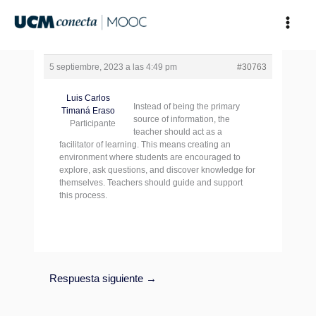
Ir
al
contenido
5 septiembre, 2023 a las 4:49 pm
#30763
Luis Carlos
Instead of being the primary
Timaná Eraso
source of information, the
Participante
teacher should act as a
facilitator of learning. This means creating an
environment where students are encouraged to
explore, ask questions, and discover knowledge for
themselves. Teachers should guide and support
this process.
Respuesta siguiente
→