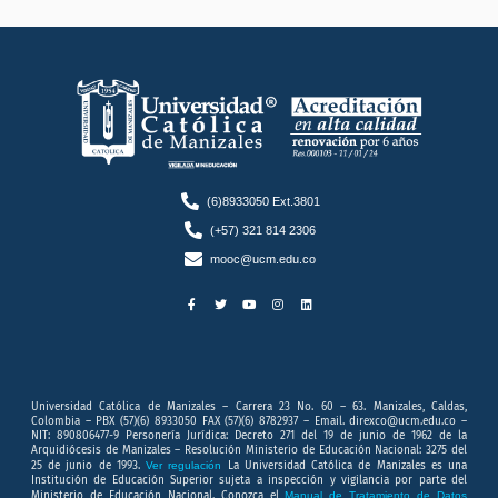
(6)8933050 Ext.3801
(+57) 321 814 2306
mooc@ucm.edu.co
F
T
Y
I
L
a
w
o
n
i
c
i
u
s
n
e
t
t
t
k
b
t
u
a
e
o
e
b
g
d
o
r
e
r
i
k
a
n
-
m
f
Universidad Católica de Manizales – Carrera 23 No. 60 – 63. Manizales, Caldas,
Colombia – PBX (57)(6) 8933050 FAX (57)(6) 8782937 – Email. direxco@ucm.edu.co –
NIT: 890806477-9 Personería Jurídica: Decreto 271 del 19 de junio de 1962 de la
Arquidiócesis de Manizales – Resolución Ministerio de Educación Nacional: 3275 del
25 de junio de 1993.
Ver regulación
La Universidad Católica de Manizales es una
Institución de Educación Superior sujeta a inspección y vigilancia por parte del
Ministerio de Educación Nacional. Conozca el
Manual de Tratamiento de Datos