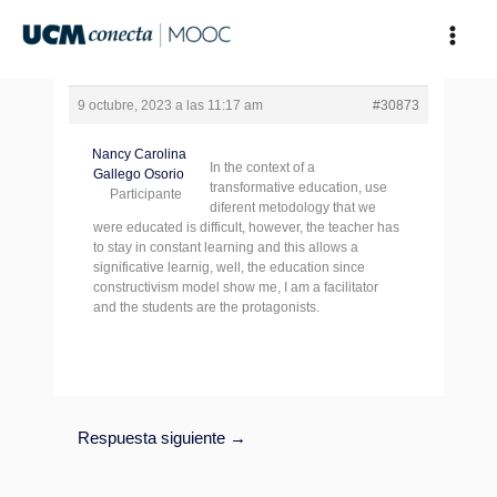
Ir
al
contenido
9 octubre, 2023 a las 11:17 am
#30873
Nancy Carolina
In the context of a
Gallego Osorio
transformative education, use
Participante
diferent metodology that we
were educated is difficult, however, the teacher has
to stay in constant learning and this allows a
significative learnig, well, the education since
constructivism model show me, I am a facilitator
and the students are the protagonists.
Respuesta siguiente
→