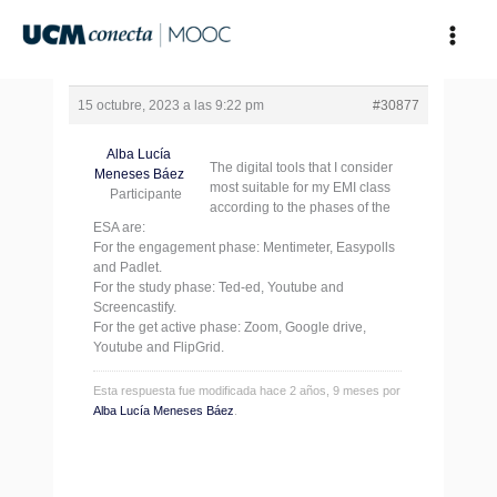
Ir
al
contenido
15 octubre, 2023 a las 9:22 pm
#30877
Alba Lucía
The digital tools that I consider
Meneses Báez
most suitable for my EMI class
Participante
according to the phases of the
ESA are:
For the engagement phase: Mentimeter, Easypolls
and Padlet.
For the study phase: Ted-ed, Youtube and
Screencastify.
For the get active phase: Zoom, Google drive,
Youtube and FlipGrid.
Esta respuesta fue modificada hace 2 años, 9 meses por
Alba Lucía Meneses Báez
.