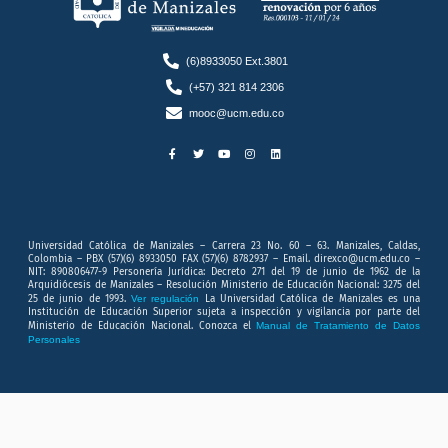
(6)8933050 Ext.3801
(+57) 321 814 2306
mooc@ucm.edu.co
F
T
Y
I
L
a
w
o
n
i
c
i
u
s
n
e
t
t
t
k
b
t
u
a
e
o
e
b
g
d
o
r
e
r
i
k
a
n
-
m
f
Universidad Católica de Manizales – Carrera 23 No. 60 – 63. Manizales, Caldas,
Colombia – PBX (57)(6) 8933050 FAX (57)(6) 8782937 – Email. direxco@ucm.edu.co –
NIT: 890806477-9 Personería Jurídica: Decreto 271 del 19 de junio de 1962 de la
Arquidiócesis de Manizales – Resolución Ministerio de Educación Nacional: 3275 del
25 de junio de 1993.
Ver regulación
La Universidad Católica de Manizales es una
Institución de Educación Superior sujeta a inspección y vigilancia por parte del
Ministerio de Educación Nacional. Conozca el
Manual de Tratamiento de Datos
Personales