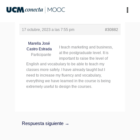
Ir
al
contenido
17 octubre, 2023 a las 7:55 pm
#30882
Marella José
I teach marketing and business,
Castro Estrada
at the postgraduate level. It is
Participante
important to raise the level of
English and vocabulary to be able to teach my
classes more safely. I have already taught but I
need to increase my fluency and vocabulary,
everything we have learned in the course is being
extremely useful to design the courses.
Respuesta siguiente
→