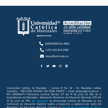
(6)8933050 Ext.3801
(+57) 321 814 2306
mooc@ucm.edu.co
F
T
Y
I
L
a
w
o
n
i
c
i
u
s
n
e
t
t
t
k
b
t
u
a
e
o
e
b
g
d
o
r
e
r
i
k
a
n
-
m
f
Universidad Católica de Manizales – Carrera 23 No. 60 – 63. Manizales, Caldas,
Colombia – PBX (57)(6) 8933050 FAX (57)(6) 8782937 – Email. direxco@ucm.edu.co –
NIT: 890806477-9 Personería Jurídica: Decreto 271 del 19 de junio de 1962 de la
Arquidiócesis de Manizales – Resolución Ministerio de Educación Nacional: 3275 del
25 de junio de 1993.
Ver regulación
La Universidad Católica de Manizales es una
Institución de Educación Superior sujeta a inspección y vigilancia por parte del
Ministerio de Educación Nacional. Conozca el
Manual de Tratamiento de Datos