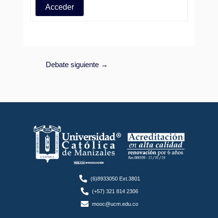
Acceder
Debate siguiente
→
(6)8933050 Ext.3801
(+57) 321 814 2306
mooc@ucm.edu.co