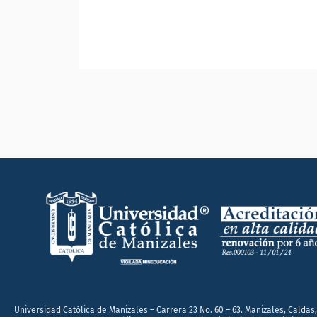
Universidad Católica de Manizales – Carrera 23 No. 60 – 63. Manizales, Caldas,