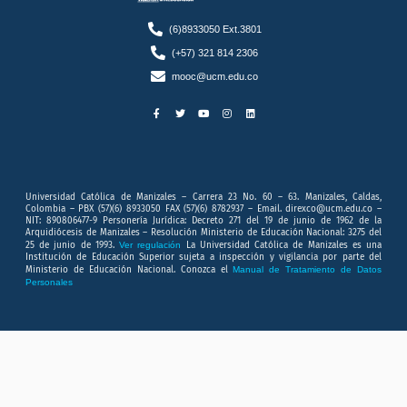
(6)8933050 Ext.3801
(+57) 321 814 2306
mooc@ucm.edu.co
F
T
Y
I
L
a
w
o
n
i
c
i
u
s
n
e
t
t
t
k
b
t
u
a
e
o
e
b
g
d
o
r
e
r
i
k
a
n
-
m
f
Universidad Católica de Manizales – Carrera 23 No. 60 – 63. Manizales, Caldas,
Colombia – PBX (57)(6) 8933050 FAX (57)(6) 8782937 – Email. direxco@ucm.edu.co –
NIT: 890806477-9 Personería Jurídica: Decreto 271 del 19 de junio de 1962 de la
Arquidiócesis de Manizales – Resolución Ministerio de Educación Nacional: 3275 del
25 de junio de 1993.
Ver regulación
La Universidad Católica de Manizales es una
Institución de Educación Superior sujeta a inspección y vigilancia por parte del
Ministerio de Educación Nacional. Conozca el
Manual de Tratamiento de Datos
Personales