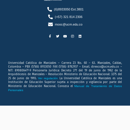
(6)8933050 Ext.3801
(+57) 321 814 2306
mooc@ucm.edu.co
F
T
Y
I
L
a
w
o
n
i
c
i
u
s
n
e
t
t
t
k
b
t
u
a
e
o
e
b
g
d
o
r
e
r
i
k
a
n
-
m
f
Universidad Católica de Manizales – Carrera 23 No. 60 – 63. Manizales, Caldas,
Colombia – PBX (57)(6) 8933050 FAX (57)(6) 8782937 – Email. direxco@ucm.edu.co –
NIT: 890806477-9 Personería Jurídica: Decreto 271 del 19 de junio de 1962 de la
Arquidiócesis de Manizales – Resolución Ministerio de Educación Nacional: 3275 del
25 de junio de 1993.
Ver regulación
La Universidad Católica de Manizales es una
Institución de Educación Superior sujeta a inspección y vigilancia por parte del
Ministerio de Educación Nacional. Conozca el
Manual de Tratamiento de Datos
Personales