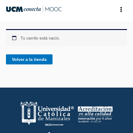
Ir
al
contenido
Tu carrito está vacío.
Volver a la tienda