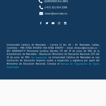
(6)8933050 Ext.3801
(+57) 321 814 2306
mooc@ucm.edu.co
F
T
Y
I
L
a
w
o
n
i
c
i
u
s
n
e
t
t
t
k
b
t
u
a
e
o
e
b
g
d
o
r
e
r
i
k
a
n
-
m
f
Universidad Católica de Manizales – Carrera 23 No. 60 – 63. Manizales, Caldas,
Colombia – PBX (57)(6) 8933050 FAX (57)(6) 8782937 – Email. direxco@ucm.edu.co –
NIT: 890806477-9 Personería Jurídica: Decreto 271 del 19 de junio de 1962 de la
Arquidiócesis de Manizales – Resolución Ministerio de Educación Nacional: 3275 del
25 de junio de 1993.
Ver regulación
La Universidad Católica de Manizales es una
Institución de Educación Superior sujeta a inspección y vigilancia por parte del
Ministerio de Educación Nacional. Conozca el
Manual de Tratamiento de Datos
Personales