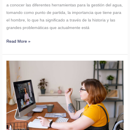
a conocer las diferentes herramientas para la gestión del agua,
tomando como punto de partida, la importancia que tiene para
el hombre, lo que ha significado a través de la historia y las
grandes problemáticas que actualmente está
Read More »
Ecosistemas
educativos
una
mirada
desde
la
educación
virtual
universitaria