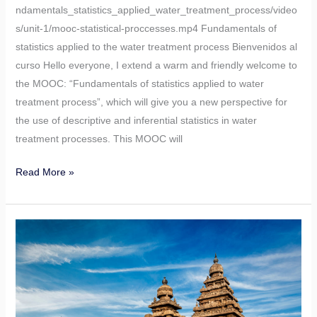
ndamentals_statistics_applied_water_treatment_process/video
s/unit-1/mooc-statistical-proccesses.mp4 Fundamentals of
statistics applied to the water treatment process Bienvenidos al
curso Hello everyone, I extend a warm and friendly welcome to
the MOOC: “Fundamentals of statistics applied to water
treatment process”, which will give you a new perspective for
the use of descriptive and inferential statistics in water
treatment processes. This MOOC will
Read More »
Heritage
management
-
Strategies
in