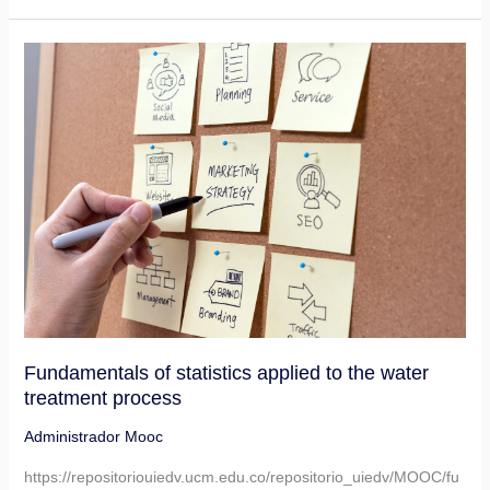
Fundamentals
of
statistics
applied
to
the
water
treatment
process
Fundamentals of statistics applied to the water
treatment process
Administrador Mooc
https://repositoriouiedv.ucm.edu.co/repositorio_uiedv/MOOC/fu