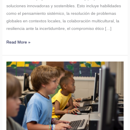
soluciones innovadoras y sostenibles. Esto incluye habilidades
como el pensamiento sistémico, la resolución de problemas
globales en contextos locales, la colaboración multicultural, la
resiliencia ante la incertidumbre, el compromiso ético […]
Read More »
La
educación
rural
Latinoamericana
y
El
Caribe