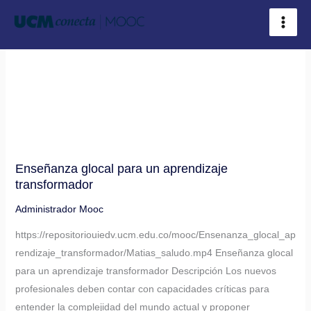
Ir
al
contenido
Enseñanza glocal para un aprendizaje
Enseñanza
transformador
glocal
para
Administrador Mooc
un
https://repositoriouiedv.ucm.edu.co/mooc/Ensenanza_glocal_ap
aprendizaje
rendizaje_transformador/Matias_saludo.mp4 Enseñanza glocal
transformador
para un aprendizaje transformador Descripción Los nuevos
profesionales deben contar con capacidades críticas para
entender la complejidad del mundo actual y proponer